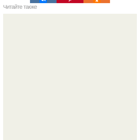
Читайте также
Сомневаетесь, нужны ли вам пуфы?
Дримскроллинг - новый формат мечтательности.