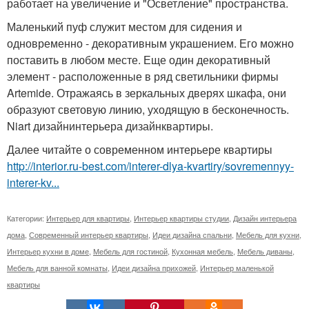
работает на увеличение и "Осветление" пространства.
Маленький пуф служит местом для сидения и
одновременно - декоративным украшением. Его можно
поставить в любом месте. Еще один декоративный
элемент - расположенные в ряд светильники фирмы
Artemide. Отражаясь в зеркальных дверях шкафа, они
образуют световую линию, уходящую в бесконечность.
Niart дизайнинтерьера дизайнквартиры.
Далее читайте о современном интерьере квартиры
http://interior.ru-best.com/interer-dlya-kvartiry/sovremennyy-
interer-kv...
Категории:
Интерьер для квартиры
,
Интерьер квартиры студии
,
Дизайн интерьера
дома
,
Современный интерьер квартиры
,
Идеи дизайна спальни
,
Мебель для кухни
,
Интерьер кухни в доме
,
Мебель для гостиной
,
Кухонная мебель
,
Мебель диваны
,
Мебель для ванной комнаты
,
Идеи дизайна прихожей
,
Интерьер маленькой
квартиры