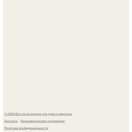
Опишите интерьер кухни в 2-3 словах.
"Ух, Заморочился же Дизайнер", - подумала я, когда
зашла в кафе - бар "слезы березы".
© 2026 Всё об интерьере для дома и квартиры
Контакты
Пользовательское соглашение
Политика конфидециальности