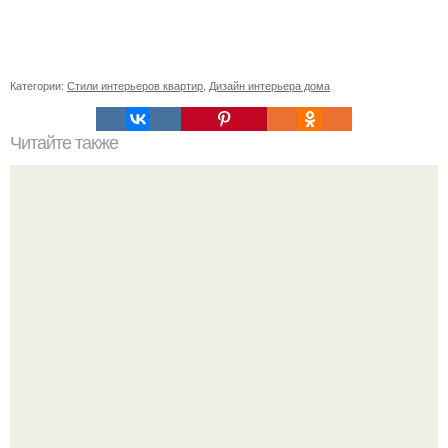
Категории:
Стили интерьеров квартир
,
Дизайн интерьера дома
Читайте также
Гипс плюс картон - стильный дизайн интерьера.