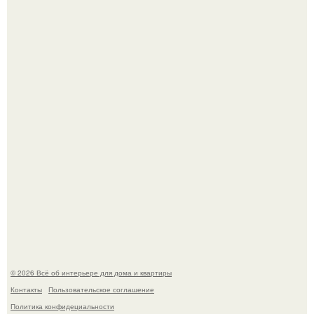
Невеста без права выбора: как показ Samuel Cirnansck
2012 года превратил подиум в манифест против
принуждения.
Эко - панно "Песочный Берег":
© 2026 Всё об интерьере для дома и квартиры
Контакты
Пользовательское соглашение
Политика конфидециальности