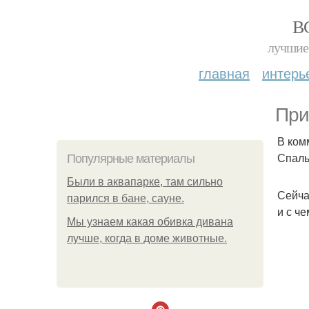
В
лучшие 
главная
интерь
При
В ком
Спаль
Популярные материалы
Были в аквапарке, там сильно
Сейча
парился в бане, сауне.
и с че
Мы узнаем какая обивка дивана
лучше, когда в доме животные.