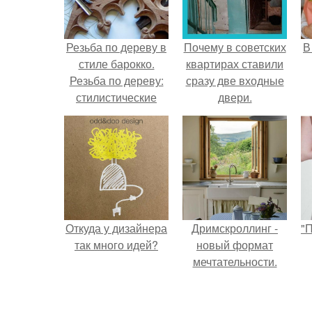
Резьба по дереву в
Почему в советских
В
стиле барокко.
квартирах ставили
Резьба по дереву:
сразу две входные
стилистические
двери.
направления и
характерные узоры.
Откуда у дизайнера
Дримскроллинг -
"
так много идей?
новый формат
мечтательности.
с