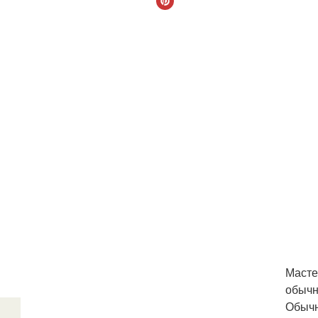
Масте
обычн
Обычн