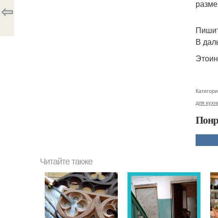
разме
⇦
Пишит
В дал
Этоин
Категори
для кухн
Понр
Читайте также