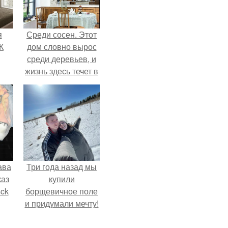
я
Среди сосен. Этот
К
дом словно вырос
среди деревьев, и
жизнь здесь течет в
собственном ритме
- спокойно, без
спешки и лишнего
шума.
ава
Три года назад мы
каз
купили
sck
борщевичное поле
и придумали мечту!
иум
тив