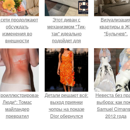
 сети продолжают
Этот диван с
Визуализаци
обсуждать
механизмом "Тик-
квартиры в Ж
изменения во
так" идеально
"Булычев".
внешности
подойдет для
актрисы.
вашего интерьера.
Проиллюстрированные
Детали решают всё:
Невеста без пр
Люди": Томас
выход приянки
выбора: как по
майландер
чопры на показе
Samuel Cirnan
превратил
Dior обернулся
2012 года
олнечные ожоги в
шквалом критики
превратил под
арт - объект.
из-за небрежного
в манифест про