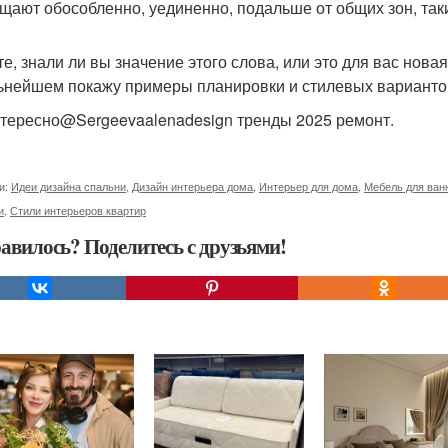
щают обособленно, уединенно, подальше от общих зон, таких
е, знали ли вы значение этого слова, или это для вас нов
ьнейшем покажу примеры планировки и стилевых вариантов
тересно@Sergeevaalenadesign тренды 2025 ремонт.
и:
Идеи дизайна спальни
,
Дизайн интерьера дома
,
Интерьер для дома
,
Мебель для ван
и
,
Стили интерьеров квартир
авилось? Поделитесь с друзьями!