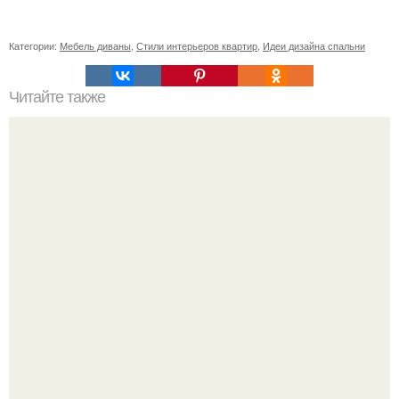
Категории:
Мебель диваны
,
Стили интерьеров квартир
,
Идеи дизайна спальни
Читайте также
Резьба по дереву в стиле барокко. Резьба по дереву:
стилистические направления и характерные узоры.