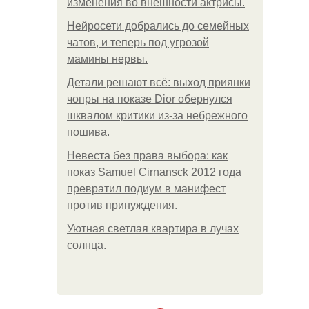
изменения во внешности актрисы.
Нейросети добрались до семейных
чатов, и теперь под угрозой
мамины нервы.
Детали решают всё: выход приянки
чопры на показе Dior обернулся
шквалом критики из-за небрежного
пошива.
Невеста без права выбора: как
показ Samuel Cirnansck 2012 года
превратил подиум в манифест
против принуждения.
Уютная светлая квартира в лучах
солнца.