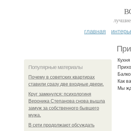
В
лучшие 
главная
интерь
При
Кухня 
Прихож
Популярные материалы
Балкон
Почему в советских квартирах
Как в
ставили сразу две входные двери.
Мы жд
Круг замкнулся: психологиня
Вероника Степанова снова вышла
замуж за собственного бывшего
мужа.
В сети продолжают обсуждать