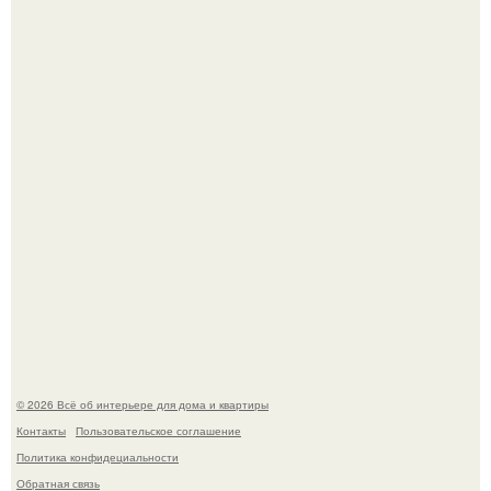
Среди сосен. Этот дом словно вырос среди деревьев, и
жизнь здесь течет в собственном ритме - спокойно, без
спешки и лишнего шума.
Откуда у дизайнера так много идей?
© 2026 Всё об интерьере для дома и квартиры
Контакты
Пользовательское соглашение
Политика конфидециальности
Обратная связь