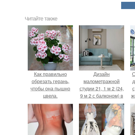
Читайте также
Как правильно
Дизайн
С
обрезать герань,
малометражной
д
чтобы она пышно
студии 21, 1 м 2 (24,
с
цвела.
9 м 2 с балконом) в
ж
Краснодаре.
с
с