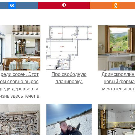
реди сосен. Этот
Про свободную
Дримскроллинг
ом словно вырос
планировку.
новый форма
реди деревьев, и
мечтательност
изнь здесь течет в
обственном ритме
- спокойно, без
пешки и лишнего
шума.