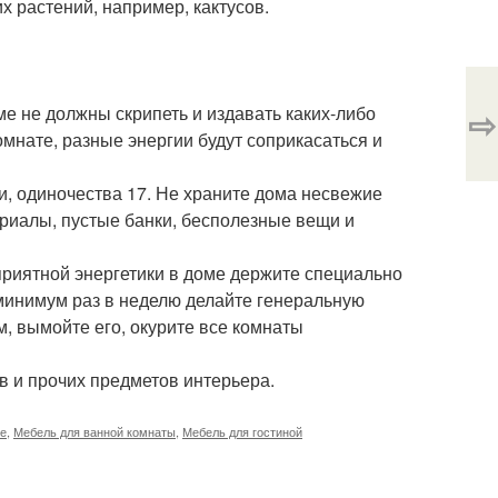
х растений, например, кактусов.
⇨
е не должны скрипеть и издавать каких-либо
омнате, разные энергии будут соприкасаться и
ти, одиночества 17. Не храните дома несвежие
риалы, пустые банки, бесполезные вещи и
оприятной энергетики в доме держите специально
минимум раз в неделю делайте генеральную
м, вымойте его, окурите все комнаты
в и прочих предметов интерьера.
ме
,
Мебель для ванной комнаты
,
Мебель для гостиной