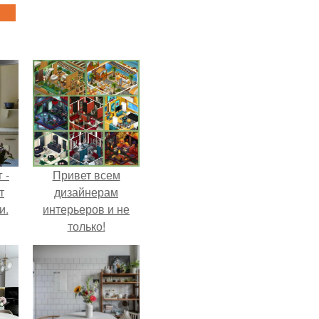
 -
Привет всем
т
дизайнерам
и.
интерьеров и не
только!