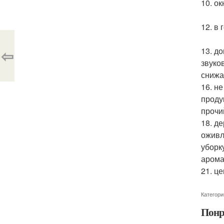
10. о
12. в
⇦
13. д
звуко
снижа
16. н
проду
прочи
18. д
оживл
уборк
арома
21. ц
Категори
Понр