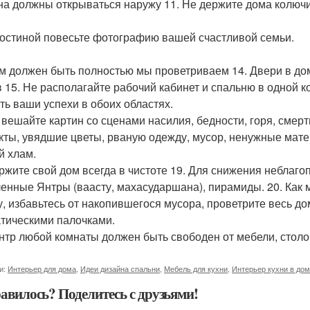
кна должны открываться наружу 11. Не держите дома колючи
 гостиной повесьте фотографию вашей счастливой семьи.
ом должен быть полностью мы проветриваем 14. Двери в дом
в 15. Не располагайте рабочий кабинет и спальню в одной к
ть ваши успехи в обоих областях.
е вешайте картин со сценами насилия, бедности, горя, смер
кты, увядшие цветы, рваную одежду, мусор, ненужные мате
й хлам.
ержите свой дом всегда в чистоте 19. Для снижения неблаг
енные Янтры (ваасту, махасударшана), пирамиды. 20. Как 
у, избавьтесь от накопившегося мусора, проветрите весь до
тическими палочками.
ентр любой комнаты должен быть свободен от мебели, столо
и:
Интерьер для дома
,
Идеи дизайна спальни
,
Мебель для кухни
,
Интерьер кухни в до
авилось? Поделитесь с друзьями!