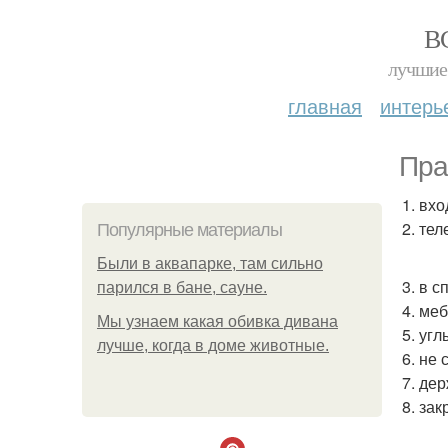
В
лучшие 
главная
интерь
Пра
1. вх
2. те
Популярные материалы
Были в аквапарке, там сильно
3. в 
парился в бане, сауне.
4. ме
Мы узнаем какая обивка дивана
5. уг
лучше, когда в доме животные.
6. не 
7. де
8. за