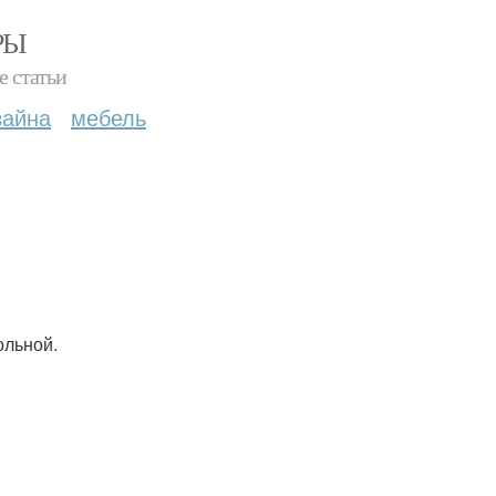
РЫ
е статьи
зайна
мебель
ольной.