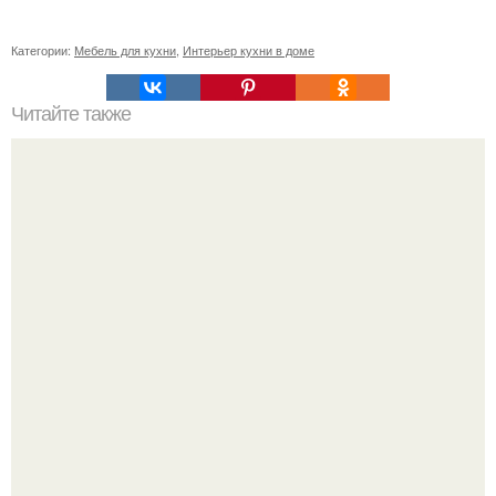
Категории:
Мебель для кухни
,
Интерьер кухни в доме
Читайте также
Художественные натяжные потолки в китайском и
японском дизайнерском стиле.