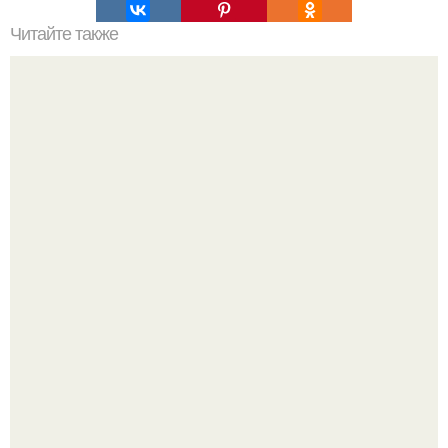
Читайте также
16 правил стильной девушки.
Дизайн малометражной студии 21, 1 м 2 (24, 9 м 2 с
балконом) в Краснодаре.