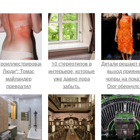
Проиллюстрированные
10 стереотипов в
Детали решают 
Люди": Томас
интерьере, которые
выход приянк
майландер
уже давно пора
чопры на пока
превратил
забыть.
Dior обернулс
олнечные ожоги в
шквалом крити
арт - объект.
из-за небрежно
пошива.