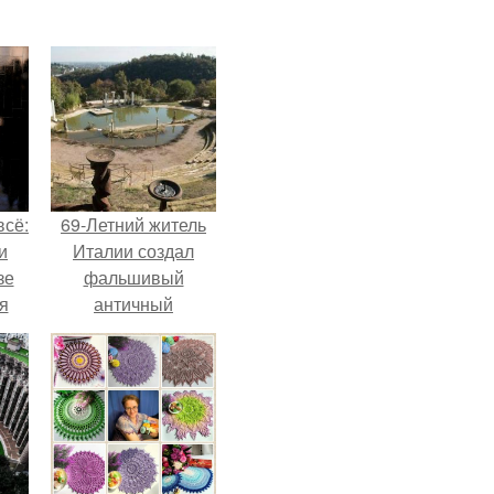
всё:
69-Летний житель
и
Италии создал
зе
фальшивый
я
античный
ки
амфитеатр и
го
долгое время
успешно выдавал
его за настоящее
историческое
наследие.