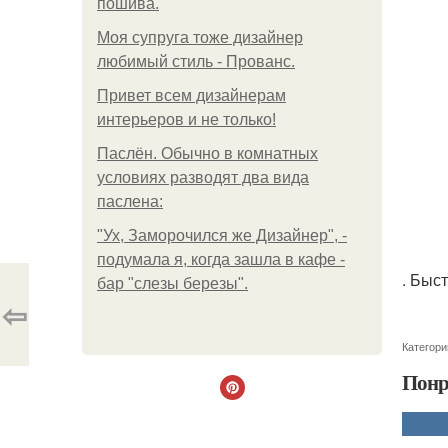
пошива.
Моя супруга тоже дизайнер
любимый стиль - Прованс.
Привет всем дизайнерам
интерьеров и не только!
Паслён. Обычно в комнатных
условиях разводят два вида
паслена:
"Ух, Заморочился же Дизайнер", -
подумала я, когда зашла в кафе -
. Быст
бар "слезы березы".
⇦
Категори
Понр