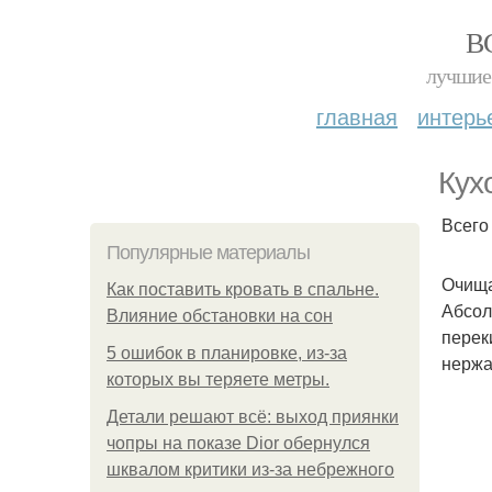
В
лучшие 
главная
интерь
Кух
Всего
Популярные материалы
Очища
Как поставить кровать в спальне.
Абсол
Влияние обстановки на сон
перек
5 ошибок в планировке, из-за
нержа
которых вы теряете метры.
Детали решают всё: выход приянки
чопры на показе Dior обернулся
шквалом критики из-за небрежного