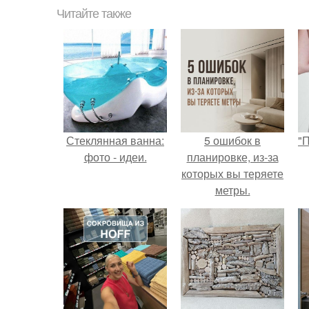
Читайте также
Стеклянная ванна:
5 ошибок в
"
фото - идеи.
планировке, из-за
которых вы теряете
метры.
с