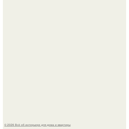
Среди сосен. Этот дом словно вырос среди деревьев, и
жизнь здесь течет в собственном ритме - спокойно, без
спешки и лишнего шума.
Привет всем дизайнерам интерьеров и не только!
© 2026 Всё об интерьере для дома и квартиры