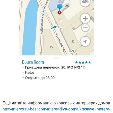
Ещё читайте информацию о красивых интерьерах домов
http://interior.ru-best.com/interer-dlya-doma/krasivye-interery-