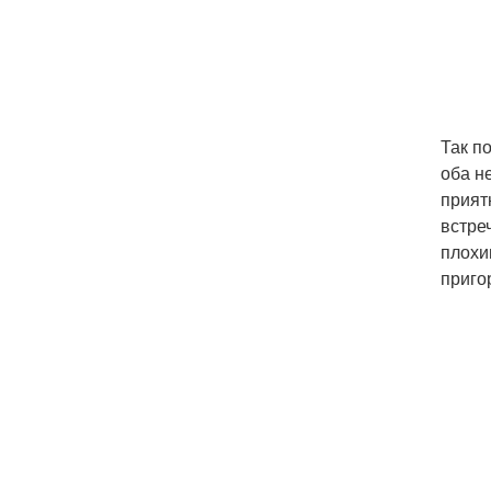
Так по
оба н
прият
встре
плохи
приго