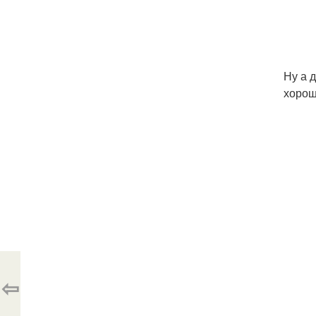
Ну а 
хорош
⇦