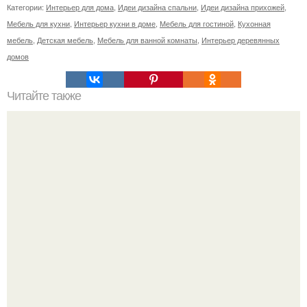
Категории:
Интерьер для дома
,
Идеи дизайна спальни
,
Идеи дизайна прихожей
,
Мебель для кухни
,
Интерьер кухни в доме
,
Мебель для гостиной
,
Кухонная
мебель
,
Детская мебель
,
Мебель для ванной комнаты
,
Интерьер деревянных
домов
Читайте также
Лестница на ДАЧЕ своими руками.