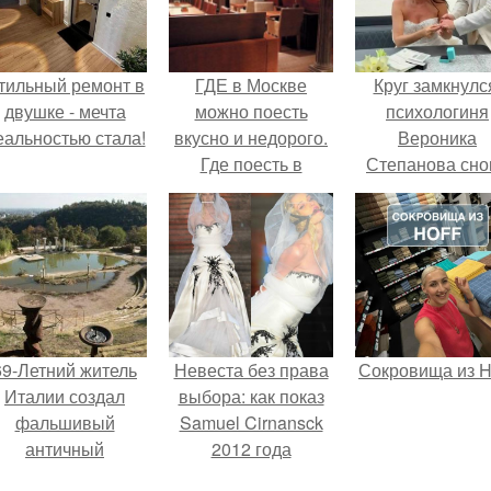
тильный ремонт в
ГДЕ в Москве
Круг замкнулс
двушке - мечта
можно поесть
психологиня
еальностью стала!
вкусно и недорого.
Вероника
Где поесть в
Степанова сно
Москве вкусно и
вышла замуж 
недорого.
собственног
бывшего мужа
69-Летний житель
Невеста без права
Сокровища из Ho
Италии создал
выбора: как показ
фальшивый
Samuel Cirnansck
античный
2012 года
амфитеатр и
превратил подиум