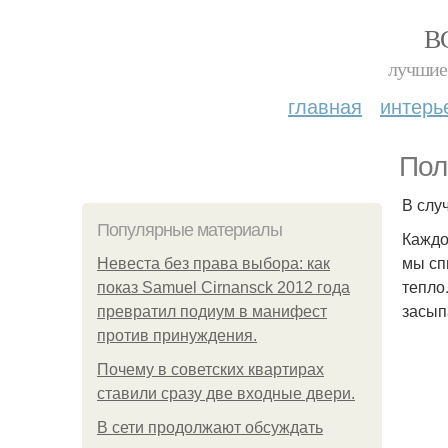
В
лучшие 
главная
интерь
Пол
В слу
Популярные материалы
Каждо
мы сп
Невеста без права выбора: как
тепло
показ Samuel Cirnansck 2012 года
засып
превратил подиум в манифест
против принуждения.
Почему в советских квартирах
ставили сразу две входные двери.
В сети продолжают обсуждать