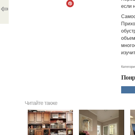
⇦
если н
Самос
Прихо
обуст
объем
много
изучи
Категори
Понр
Читайте также