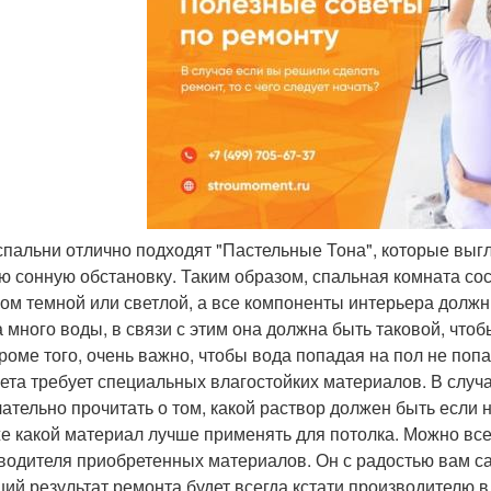
 спальни отлично подходят "Пастельные Тона", которые выгл
ю сонную обстановку. Таким образом, спальная комната сост
ом темной или светлой, а все компоненты интерьера должны
а много воды, в связи с этим она должна быть таковой, что
Кроме того, очень важно, чтобы вода попадая на пол не поп
лета требует специальных влагостойких материалов. В случа
лательно прочитать о том, какой раствор должен быть если н
же какой материал лучше применять для потолка. Можно вс
водителя приобретенных материалов. Он с радостью вам с
ий результат ремонта будет всегда кстати производителю в