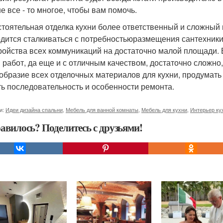
е все - то многое, чтобы вам помочь.
тоятельная отделка кухни более ответственный и сложный 
дится сталкиваться с потребностьюразмещения сантехники
ройства всех коммуникаций на достаточно малой площади.
 работ, да еще и с отличным качеством, достаточно сложно,
образие всех отделочных материалов для кухни, продумать 
ть последовательность и особенности ремонта.
и:
Идеи дизайна спальни
,
Мебель для ванной комнаты
,
Мебель для кухни
,
Интерьер ку
авилось? Поделитесь с друзьями!