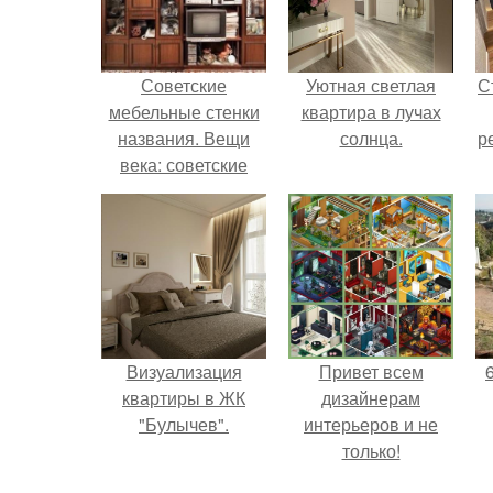
Советские
Уютная светлая
С
мебельные стенки
квартира в лучах
названия. Вещи
солнца.
р
века: советские
стенки 80-х.
Визуализация
Привет всем
квартиры в ЖК
дизайнерам
"Булычев".
интерьеров и не
только!