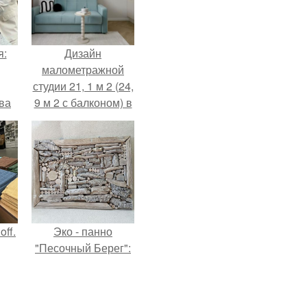
я:
Дизайн
малометражной
студии 21, 1 м 2 (24,
ва
9 м 2 с балконом) в
за
Краснодаре.
о
.
ff.
Эко - панно
"Песочный Берег":