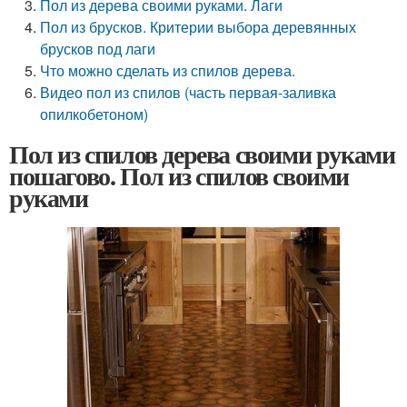
Пол из дерева своими руками. Лаги
Пол из брусков. Критерии выбора деревянных
брусков под лаги
Что можно сделать из спилов дерева.
Видео пол из спилов (часть первая-заливка
опилкобетоном)
Пол из спилов дерева своими руками
пошагово. Пол из спилов своими
руками