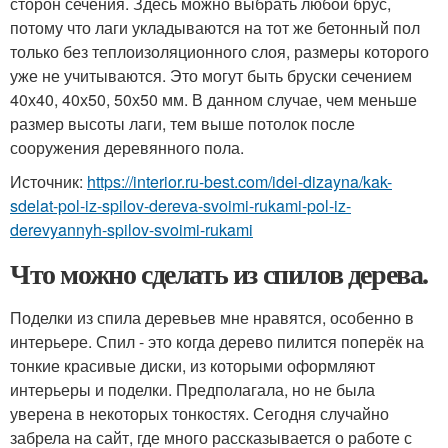
сторон сечения. Здесь можно выбрать любой брус,
потому что лаги укладываются на тот же бетонный пол
только без теплоизоляционного слоя, размеры которого
уже не учитываются. Это могут быть бруски сечением
40х40, 40х50, 50х50 мм. В данном случае, чем меньше
размер высоты лаги, тем выше потолок после
сооружения деревянного пола.
Источник:
https://interior.ru-best.com/idei-dizayna/kak-
sdelat-pol-iz-spilov-dereva-svoimi-rukami-pol-iz-
derevyannyh-spilov-svoimi-rukami
Что можно сделать из спилов дерева.
Поделки из спила деревьев мне нравятся, особенно в
интерьере. Спил - это когда дерево пилится поперёк на
тонкие красивые диски, из которыми оформляют
интерьеры и поделки. Предполагала, но не была
уверена в некоторых тонкостях. Сегодня случайно
забрела на сайт, где много рассказывается о работе с