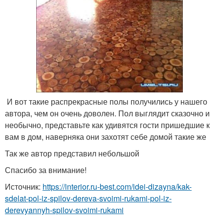
И вот такие распрекрасные полы получились у нашего
автора, чем он очень доволен. Пол выглядит сказочно и
необычно, представьте как удивятся гости пришедшие к
вам в дом, наверняка они захотят себе домой такие же
Так же автор представил небольшой
Спасибо за внимание!
Источник:
https://interior.ru-best.com/idei-dizayna/kak-
sdelat-pol-iz-spilov-dereva-svoimi-rukami-pol-iz-
derevyannyh-spilov-svoimi-rukami