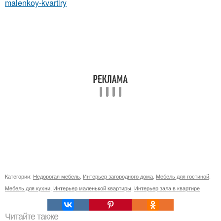
malenkoy-kvartiry
Категории:
Недорогая мебель
,
Интерьер загородного дома
,
Мебель для гостиной
,
Мебель для кухни
,
Интерьер маленькой квартиры
,
Интерьер зала в квартире
Читайте также