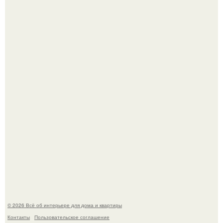
Кёнигсберг. Интерьер дома студенческого братства
"Германия".
В Японии бесплатно раздают дома самураев - звучит как
план на новую жизнь.
© 2026 Всё об интерьере для дома и квартиры
Контакты
Пользовательское соглашение