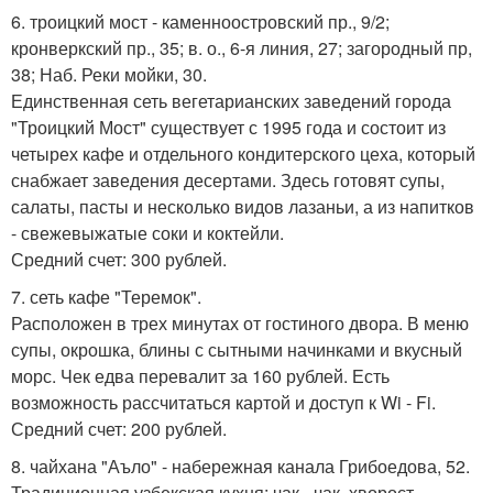
6. троицкий мост - каменноостровский пр., 9/2;
кронверкский пр., 35; в. о., 6-я линия, 27; загородный пр,
38; Наб. Реки мойки, 30.
Единственная сеть вегетарианских заведений города
"Троицкий Мост" существует с 1995 года и состоит из
четырех кафе и отдельного кондитерского цеха, который
снабжает заведения десертами. Здесь готовят супы,
салаты, пасты и несколько видов лазаньи, а из напитков
- свежевыжатые соки и коктейли.
Средний счет: 300 рублей.
7. сеть кафе "Теремок".
Расположен в трех минутах от гостиного двора. В меню
супы, окрошка, блины с сытными начинками и вкусный
морс. Чек едва перевалит за 160 рублей. Есть
возможность рассчитаться картой и доступ к Wi - Fi.
Средний счет: 200 рублей.
8. чайхана "Аъло" - набережная канала Грибоедова, 52.
Традиционная узбекская кухня: чак - чак, хворост,