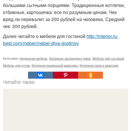
большими сытными порциями. Традиционные котлетки,
отбивные, картошечка: все по разумным ценам. Чек
вряд ли перевалит за 200 рублей на человека. Средний
чек: 200 рублей.
Далее читайте о мебели для гостиной
http://interior.ru-
best.com/mebel/mebel-dlya-gostinoy
Категории:
Недорогая мебель
,
Интерьер загородного дома
,
Мебель для гостиной
,
Мебель для кухни
,
Интерьер маленькой квартиры
,
Интерьер зала в квартире
Читайте также