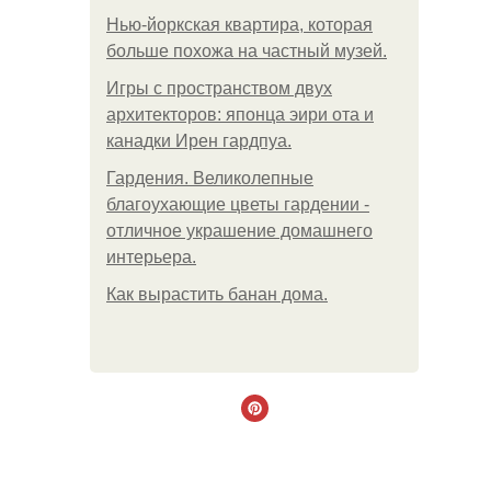
Нью-йоркская квартира, которая
больше похожа на частный музей.
Игры с пространством двух
архитекторов: японца эири ота и
канадки Ирен гардпуа.
Гардения. Великолепные
благоухающие цветы гардении -
отличное украшение домашнего
интерьера.
Как вырастить банан дома.