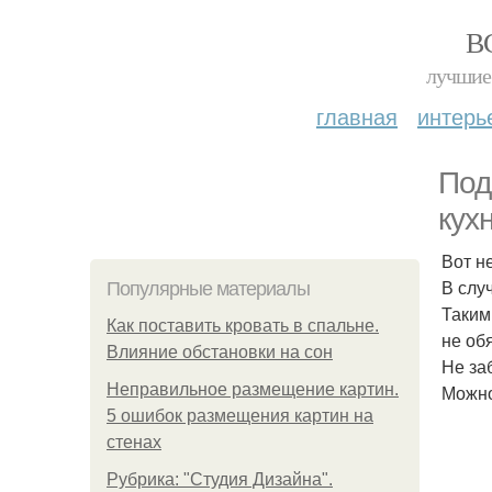
В
лучшие 
главная
интерь
Под
кухн
Вот н
В слу
Популярные материалы
Таким
Как поставить кровать в спальне.
не об
Влияние обстановки на сон
Не за
Неправильное размещение картин.
Можно
5 ошибок размещения картин на
стенах
Рубрика: "Студия Дизайна".