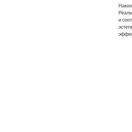
Након
Реализ
и соо
эстет
эффек