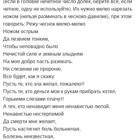
(если в головке нечетное число долек, берите все, если
четное, одну не используйте). Их нужно мелко нарезать
ножом (нельзя разминать в чесноко-давилке), при этом
говорить: Режу чеснок мелко-мелко
Ножом острым
Да лезвием тонким,
Чтобы неповадно было
Нечистой силе и земным злыдням
На мое добро пасть разевать.
Ни слезинки не пророню,
Все будет, как я скажу:
Пусть те, кто зла желал, пожалеют!
Пусть те, кто деньги мои к рукам прибрать хотел,
Горькими слезами плачут!
А тех, кто ненавидит меня ненавистью лютой,
Ненавистью нестерпимой
Да смерти мне желает,
Пусть настигнет боль больнючая,
Болезнь неизвестная,