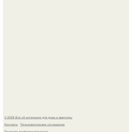
69-Летний житель Италии создал фальшивый античный
амфитеатр и долгое время успешно выдавал его за
настоящее историческое наследие.
Сокровища из Hoff.
© 2026 Всё об интерьере для дома и квартиры
Контакты
Пользовательское соглашение
Политика конфидециальности