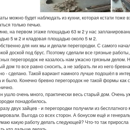
акаты можно будет наблюдать из кухни, которая кстати тоже 
аться только печью.
ню, на первом этаже площадью 63 м 2 у нас запланированы
дью 5 м 2 и кладовая площадью около 5 м 2.
обственно для них мы и делали перегородки. С самого нача
кой доской под брус. Поэтому сделали все грязные работы,
сных перегородок не казалось нам ужасно грязным делом. 
ый дом то все равно сносить, а не забрать ли из него бревн
но - сделано. Такой вариант намного лучше подошёл в интер
а и было. Конечно бревно перегородок не такой формы как 
нично.
н ушло очень много, практически весь старый дом. Очень уж
ородки понадобилось.
сразу двух зайцев - и перегородки получили из бесплатного
зировали. Выгода со всех сторон. А бонусом ещё и генерал
умаю какую работу делать следующей? Что-то так приросла 
ть что дальше делать.