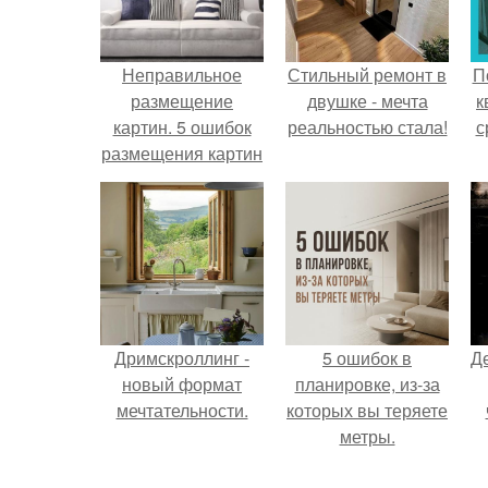
Неправильное
Стильный ремонт в
П
размещение
двушке - мечта
к
картин. 5 ошибок
реальностью стала!
с
размещения картин
на стенах
Дримскроллинг -
5 ошибок в
Д
новый формат
планировке, из-за
мечтательности.
которых вы теряете
метры.