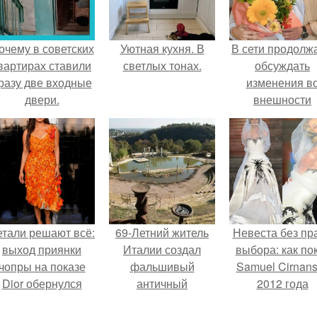
очему в советских
Уютная кухня. В
В сети продолж
вартирах ставили
светлых тонах.
обсуждать
разу две входные
изменения в
двери.
внешности
актрисы.
етали решают всё:
69-Летний житель
Невеста без пр
выход приянки
Италии создал
выбора: как по
чопры на показе
фальшивый
Samuel Cirnan
Dior обернулся
античный
2012 года
шквалом критики
амфитеатр и
превратил под