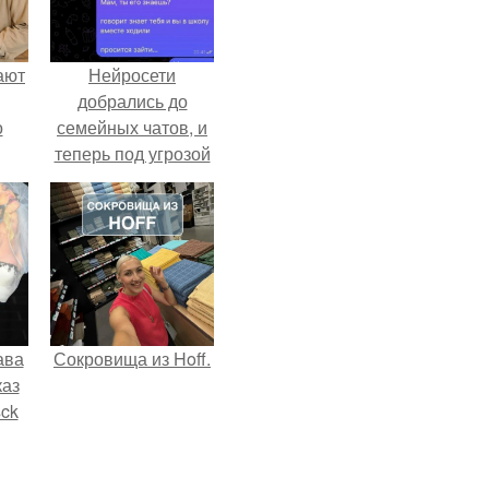
ают
Нейросети
добрались до
о
семейных чатов, и
теперь под угрозой
мамины нервы.
ава
Сокровища из Hoff.
каз
sck
иум