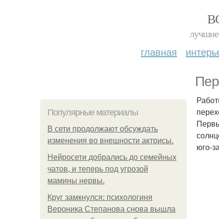
В
лучшие 
главная
интерь
Пер
Работ
перех
Популярные материалы
Первы
В сети продолжают обсуждать
солнц
изменения во внешности актрисы.
юго-з
Нейросети добрались до семейных
чатов, и теперь под угрозой
мамины нервы.
Круг замкнулся: психологиня
Вероника Степанова снова вышла