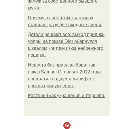
замуж за собственного бывшего
мужа.
Почему в советских квартирах
ставили сразу две входные двери.
Детали решают всё: выход приянки
чопры на показе Dior обернулся
шквалом критики из-за небрежного
пошива.
Невеста без права выбора: как
показ Samuel Cirnansck 2012 года
превратил подиум в манифест
против принуждения.
Растения как украшения интерьера.