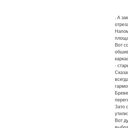
. А з
отрез
Напом
площа
Вот с
обшив
карка
- стар
Сказа
всегд
гармо
Бреве
перег
Зато 
утили
Вот д
выбра