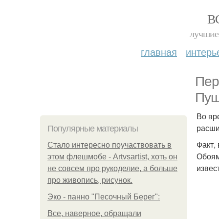
В
лучшие 
главная
интерь
Пер
Пуш
Во вр
расши
Популярные материалы
Факт,
Стало интересно поучаствовать в
Обоям
этом флешмобе - Artvsartist, хоть он
извес
не совсем про рукоделие, а больше
про живопись, рисунок.
Эко - панно "Песочный Берег":
Все, наверное, обращали