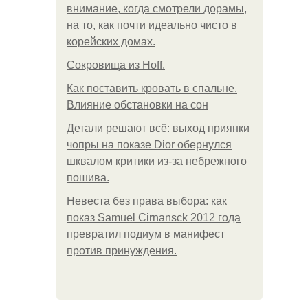
внимание, когда смотрели дорамы,
на то, как почти идеально чисто в
корейских домах.
Сокровища из Hoff.
Как поставить кровать в спальне.
Влияние обстановки на сон
Детали решают всё: выход приянки
чопры на показе Dior обернулся
шквалом критики из-за небрежного
пошива.
Невеста без права выбора: как
показ Samuel Cirnansck 2012 года
превратил подиум в манифест
против принуждения.