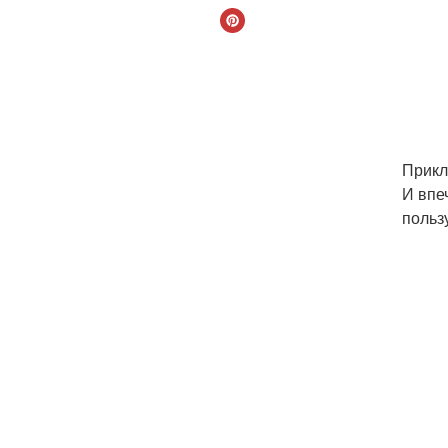
Прикл
И впе
пользу