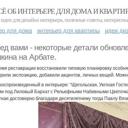
СЁ ОБ ИНТЕРЬЕРЕ ДЛЯ ДОМА И КВАРТИ
идеи для дизайна интерьера, полезные советы, интересны
ер для дома
интерьер для квартиры
идеи ди
ед вами - некоторые детали обновле
кина на Арбате.
емя реставрации восстановили типовую планировку особняк
рили экспозицию, добавили акцентов, личных вещей. Можно
 воспроизведенный в интерьере: "Щегольская, Уютная Гос
и под Лиловый Бархат с Рельефными Набивными Цветочкам
тная достоверно благодаря десятилетнему тогда Павлу Вяз