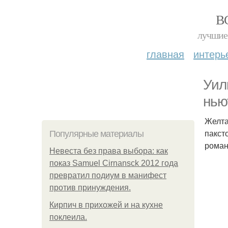
В
лучшие 
главная
интерь
Уил
нью
Желта
пакст
Популярные материалы
роман
Невеста без права выбора: как
показ Samuel Cirnansck 2012 года
превратил подиум в манифест
против принуждения.
Кирпич в прихожей и на кухне
поклеила.