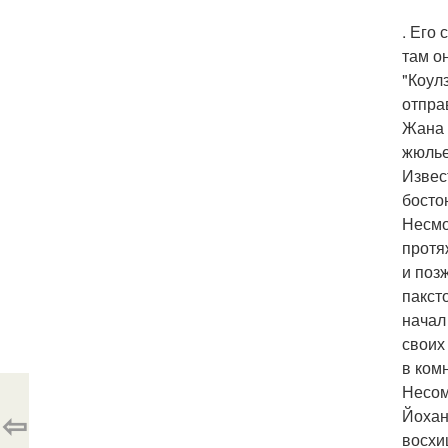
. Его
там о
"Коул
отпра
Жана 
жюлье
Извес
босто
Несмо
протя
и поз
пакст
начал
своих
в ком
Несом
⇦
Йохан
восхи