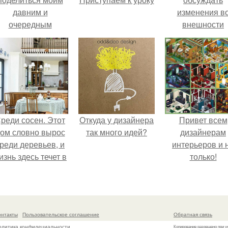
давним и
изменения в
очередным
внешности
еопубликованным
актрисы.
проектом.
реди сосен. Этот
Откуда у дизайнера
Привет всем
ом словно вырос
так много идей?
дизайнерам
реди деревьев, и
интерьеров и 
изнь здесь течет в
только!
обственном ритме
- спокойно, без
пешки и лишнего
шума.
онтакты
Пользовательское соглашение
Обратная связь
олитика конфидециальности
Копирование разрешено при у