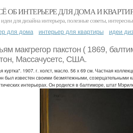
СЁ ОБ ИНТЕРЬЕРЕ ДЛЯ ДОМА И КВАРТИ
идеи для дизайна интерьера, полезные советы, интересны
ер для дома
интерьер для квартиры
идеи ди
ьям макгрегор пакстон ( 1869, балт
тон, Массачусетс, США.
я куртка". 1907. г. холст, масло. 56 х 69 см. Частная колл
он был известен своими безмятежными, созерцательными к
тических интерьерах. Он родился в балтиморе, штат Мэриле