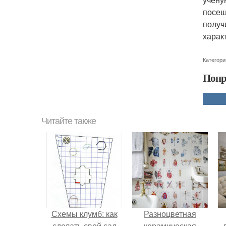
посещ
получ
харак
Категори
Понр
Читайте также
Схемы клумб: как
Разноцветная
сделать свой сад
керамическая