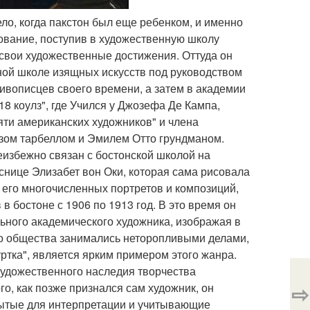
ело, когда пакстон был еще ребенком, и именно
ование, поступив в художественную школу
а свои художественные достижения. Оттуда он
ной школе изящных искусств под руководством
вописцев своего времени, а затем в академии
18 коулз", где Учился у Джозефа Де Кампа,
ти американских художников" и члена
зом тарбеллом и Эмилем Отто грундманом.
избежно связан с бостонской школой на
снице Элизабет вон Оки, которая сама рисовала
 его многочисленных портретов и композиций,
 бостоне с 1906 по 1913 год. В это время он
ьного академического художника, изображая в
о общества занимались неторопливыми делами,
уртка", является ярким примером этого жанра.
художественного наследия творчества
⇨
, как позже признался сам художник, он
рытые для интерпретации и учитывающие