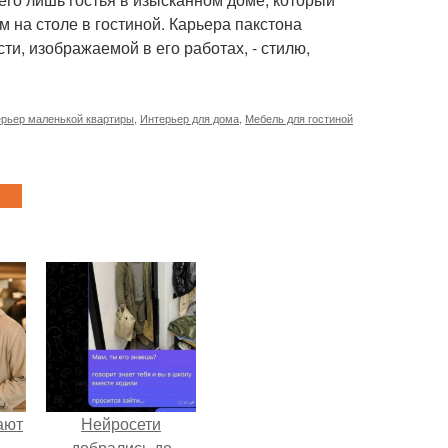
 на столе в гостиной. Карьера пакстона
и, изображаемой в его работах, - стилю,
рьер маленькой квартиры
,
Интерьер для дома
,
Мебель для гостиной
ают
Нейросети
добрались до