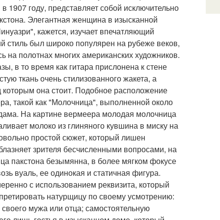
 в 1907 году, представляет собой исключительно
кстона. Элегантная женщина в изысканной
Шинуазри", кажется, изучает впечатляющий
ий стиль был широко популярен на рубеже веков,
сь на полотнах многих американских художников.
, в то время как гитара прислонена к стене
тую ткань очень стилизованного жакета, а
ед которым она стоит. Подобное расположение
ра, такой как "Молочница", выполненной около
рдама. На картине вермеера молодая молочница
наливает молоко из глиняного кувшина в миску на
довольно простой сюжет, который лишен
облазняет зрителя бесчисленными вопросами, на
ица пакстона безымянна, в более мягком фокусе
озь вуаль, ее одинокая и статичная фигура.
меренно с использованием реквизита, который
рпретировать натурщицу по своему усмотрению:
й своего мужа или отца; самостоятельную
его лишь гостья в изысканном доме, который