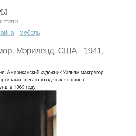
РЫ
е статьи
зайна
мебель
имор, Мэриленд, США - 1941,
екция. Американский художник Уильям макгрегор
артинами элегантно одетых женщин в
нд, в 1869 году