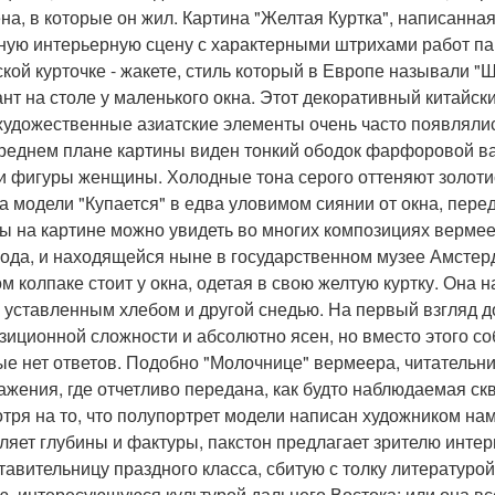
на, в которые он жил. Картина "Желтая Куртка", написанная
ную интерьерную сцену с характерными штрихами работ па
ской курточке - жакете, стиль который в Европе называли "
нт на столе у маленького окна. Этот декоративный китайск
 художественные азиатские элементы очень часто появляли
реднем плане картины виден тонкий ободок фарфоровой вазы
и фигуры женщины. Холодные тона серого оттеняют золотис
а модели "Купается" в едва уловимом сиянии от окна, пер
ы на картине можно увидеть во многих композициях вермее
года, и находящейся ныне в государственном музее Амсте
ом колпаке стоит у окна, одетая в свою желтую куртку. Она 
, уставленным хлебом и другой снедью. На первый взгляд 
зиционной сложности и абсолютно ясен, но вместо этого с
ые нет ответов. Подобно "Молочнице" вермеера, читательн
ажения, где отчетливо передана, как будто наблюдаемая скв
тря на то, что полупортрет модели написан художником на
ляет глубины и фактуры, пакстон предлагает зрителю инте
тавительницу праздного класса, сбитую с толку литературо
ю, интересующуюся культурой дальнего Востока; или она вс