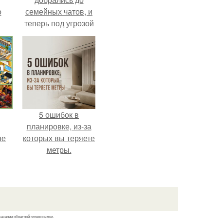
о
семейных чатов, и
теперь под угрозой
мамины нервы.
5 ошибок в
планировке, из-за
не
которых вы теряете
метры.
казании обратной гиперссылки.