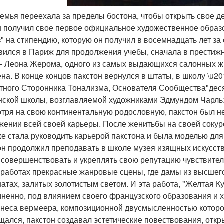
 семья переехала за пределы бостона, чтобы открыть свое д
н получил свое первое официальное художественное образ
з" на стипендию, которую он получил в восемнадцать лет з
вился в Париж для продолжения учебы, сначала в престиж
- Леона Жерома, одного из самых выдающихся салонных жи
на. В конце концов пакстон вернулся в штаты, в школу \u20
тного Сторонника Тонализма, Основателя Сообщества"деся
нской школы, возглавляемой художниками Эдмундом Чарль
тря на свою континентальную родословную, пакстон был не
жении всей своей карьеры. После женитьбы на своей сокур
же стала руководить карьерой пакстона и была моделью для
он продолжил преподавать в школе музея изящных искусств в
 совершенствовать и укреплять свою репутацию чувствител
 работах прекрасные жанровые сцены, где дамы из высшег
натах, залитых золотистым светом. И эта работа, "Желтая К
ненно, под влиянием своего французского образования и 
неса вермеера, композиционной двусмысленностью которого
щался, пакстон создавал эстетические повествования, отк