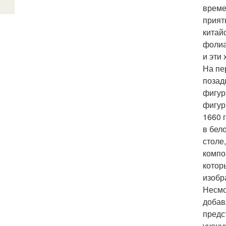
време
прият
китай
фолиа
и эти
На пе
позад
фигур
фигур
1660 
в бел
столе
компо
котор
изобр
Несмо
добав
предс
учену