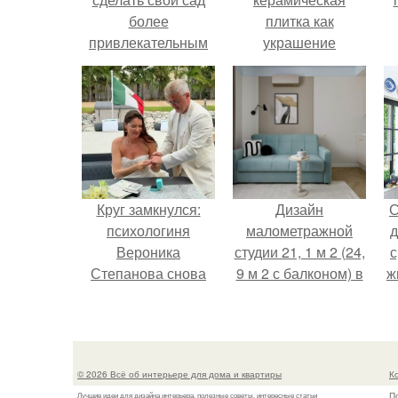
более
плитка как
привлекательным
украшение
интерьера.
н
Круг замкнулся:
Дизайн
С
психологиня
малометражной
д
Вероника
студии 21, 1 м 2 (24,
с
Степанова снова
9 м 2 с балконом) в
ж
вышла замуж за
Краснодаре.
с
собственного
бывшего мужа.
с
© 2026 Всё об интерьере для дома и квартиры
К
П
Лучшие идеи для дизайна интерьера, полезные советы, интересные статьи