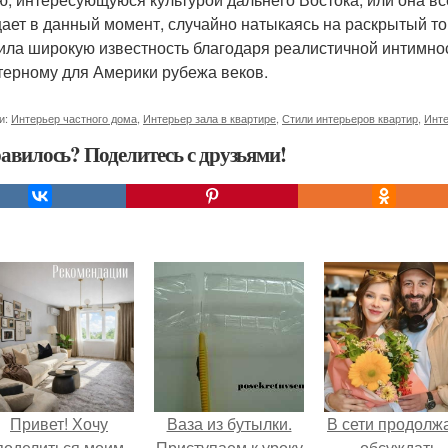
ает в данный момент, случайно натыкаясь на раскрытый том
ила широкую известность благодаря реалистичной интимност
терному для Америки рубежа веков.
и:
Интерьер частного дома
,
Интерьер зала в квартире
,
Стили интерьеров квартир
,
Инте
авилось? Поделитесь с друзьями!
Привет! Хочу
Ваза из бутылки.
В сети продолж
поделиться моим
Приступаем к уроку
обсуждать