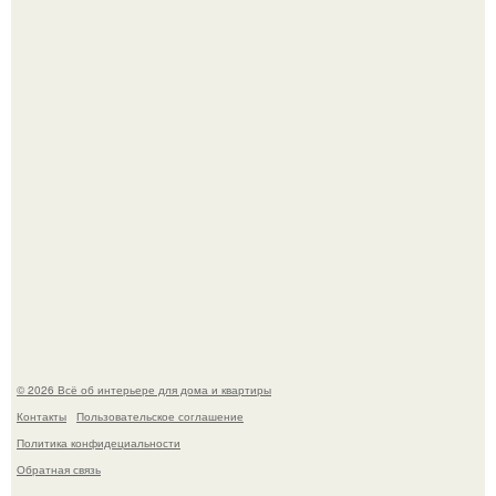
Невеста без права выбора: как показ Samuel Cirnansck
2012 года превратил подиум в манифест против
принуждения.
Сокровища из Hoff.
© 2026 Всё об интерьере для дома и квартиры
Контакты
Пользовательское соглашение
Политика конфидециальности
Обратная связь