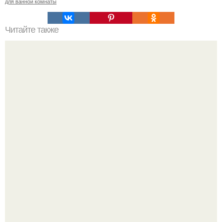
для ванной комнаты
Читайте также
Энсета - декоративный абиссинский банан?
Уютная светлая квартира в лучах солнца.