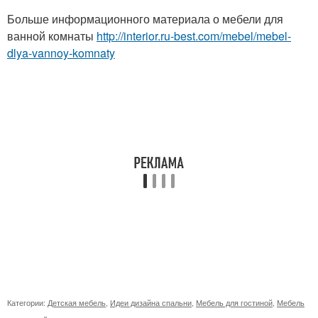
Больше информационного материала о мебели для
ванной комнаты
http://interior.ru-best.com/mebel/mebel-
dlya-vannoy-komnaty
Категории:
Детская мебель
,
Идеи дизайна спальни
,
Мебель для гостиной
,
Мебель