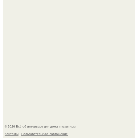
Три года назад мы купили борщевичное поле и
придумали мечту!
Стильная квартира в светлых приятных тонах.
© 2026 Всё об интерьере для дома и квартиры
Контакты
Пользовательское соглашение