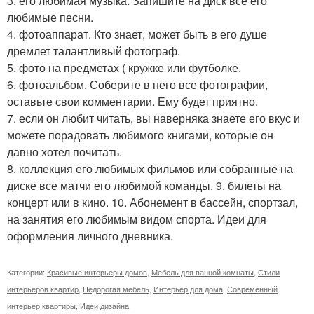
3. его любимая музыка. Запишите на диск все его
любимые песни.
4. фотоаппарат. Кто знает, может быть в его душе
дремлет талантливый фотограф.
5. фото на предметах ( кружке или футболке.
6. фотоальбом. Соберите в него все фотографии,
оставьте свои комментарии. Ему будет приятно.
7. если он любит читать, вы наверняка знаете его вкус и
можете порадовать любимого книгами, которые он
давно хотел почитать.
8. коллекция его любимых фильмов или собранные на
диске все матчи его любимой команды. 9. билеты на
концерт или в кино. 10. Абонемент в бассейн, спортзал,
на занятия его любимым видом спорта. Идеи для
оформления личного дневника.
Категории:
Красивые интерьеры домов
,
Мебель для ванной комнаты
,
Стили
интерьеров квартир
,
Недорогая мебель
,
Интерьер для дома
,
Современный
интерьер квартиры
,
Идеи дизайна