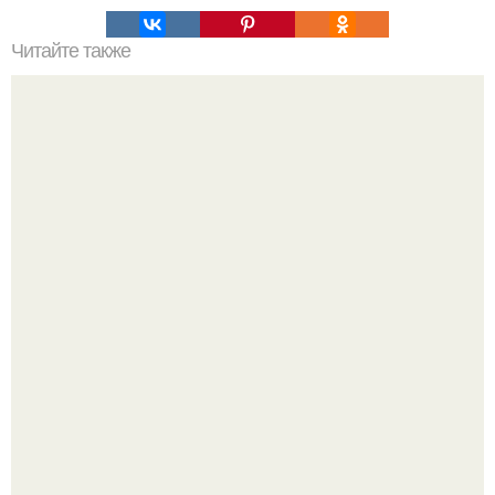
Читайте также
Копирайтер одной известной биржи по написанию
контента в своем стихотворении описал всю суть
копирайтерской деятельности.