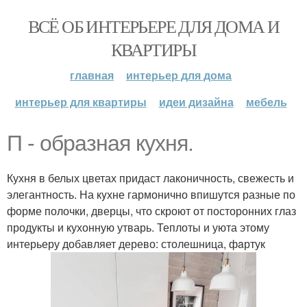
ВСЁ ОБ ИНТЕРЬЕРЕ ДЛЯ ДОМА И
КВАРТИРЫ
главная
интерьер для дома
интерьер для квартиры
идеи дизайна
мебель
П - обpазная кухня.
Кухня в белых цветах придаст лаконичность, свежесть и
элегантность. На кyхне гармонично впишутся разные по
форме полочки, дверцы, что скроют от посторонних глаз
продукты и кухонную утварь. Теплоты и уюта этому
интерьеру добавляет дерево: столешница, фaртук