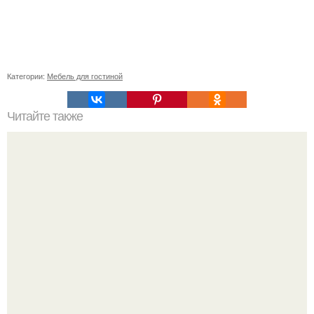
Категории:
Мебель для гостиной
Читайте также
Советские мебельные стенки названия. Вещи века:
советские стенки 80-х.