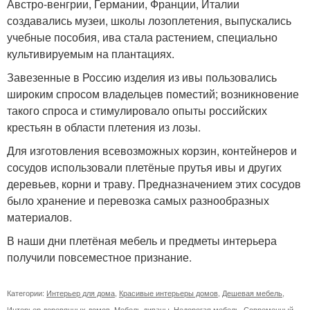
Австро-венгрии, Германии, Франции, Италии
создавались музеи, школы лозоплетения, выпускались
учебные пособия, ива стала растением, специально
культивируемым на плантациях.
Завезенные в Россию изделия из ивы пользовались
широким спросом владельцев поместий; возникновение
такого спроса и стимулировало опыты российских
крестьян в области плетения из лозы.
Для изготовления всевозможных корзин, контейнеров и
сосудов использовали плетёные прутья ивы и других
деревьев, корни и траву. Предназначением этих сосудов
было хранение и перевозка самых разнообразных
материалов.
В наши дни плетёная мебель и предметы интерьера
получили повсеместное признание.
Категории:
Интерьер для дома
,
Красивые интерьеры домов
,
Дешевая мебель
,
Интерьер деревянных домов
,
Мебель диваны
,
Недорогая мебель
,
Современный