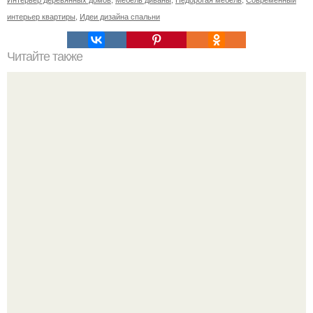
интерьер квартиры
,
Идеи дизайна спальни
Читайте также
Сколько сохнут обои на флизелиновой основе после
поклейки. Когда высохнет клей?