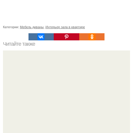
Категории:
Мебель диваны
,
Интерьер зала в квартире
Читайте также
Неправильное размещение картин. 5 ошибок
размещения картин на стенах