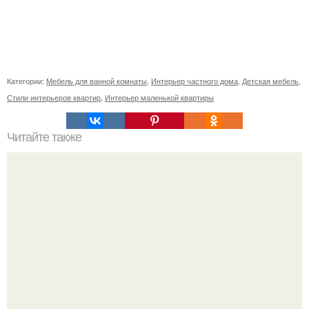
Категории:
Мебель для ванной комнаты
,
Интерьер частного дома
,
Детская мебель
,
Стили интерьеров квартир
,
Интерьер маленькой квартиры
Читайте также
Бегония королевская. Цветочнаясемья.