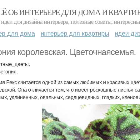
СЁ ОБ ИНТЕРЬЕРЕ ДЛЯ ДОМА И КВАРТИ
идеи для дизайна интерьера, полезные советы, интересны
ер для дома
интерьер для квартиры
идеи ди
ония королевская. Цветочнаясемья.
тные_цветы.
бегония.
ия Рекс считается одной из самых любимых и красивых цвет
евской. Она отличается тем, что имеет роскошные листья 
лых, удлиненных, овальных, сердцевидных, гладких, кленов