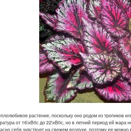
еплолюбивое растение, поскольку оно родом из тропиков ил
ратура от 16\xB0с до 22\xB0с, но в летний период ей жара не
асно себя чувствует на свежем воздухе, поэтому ее можно 