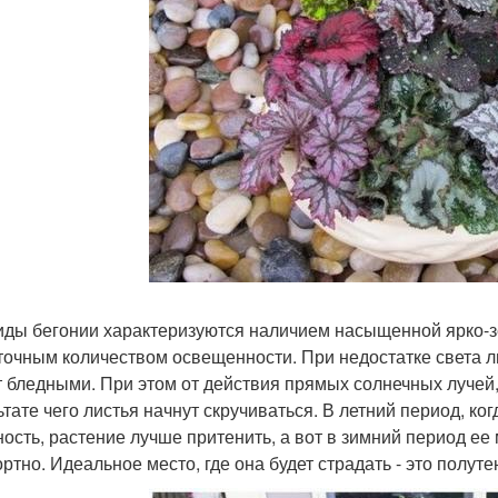
иды бегонии характеризуются наличием насыщенной ярко-зе
точным количеством освещенности. При недостатке света ли
т бледными. При этом от действия прямых солнечных лучей, 
ьтате чего листья начнут скручиваться. В летний период, к
ность, растение лучше притенить, а вот в зимний период ее 
ртно. Идеальное место, где она будет страдать - это полуте