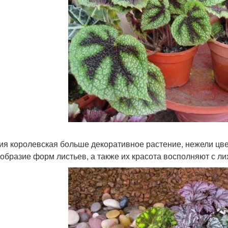
ия королевская больше декоративное растение, нежели цвето
образие форм листьев, а также их красота восполняют с ли