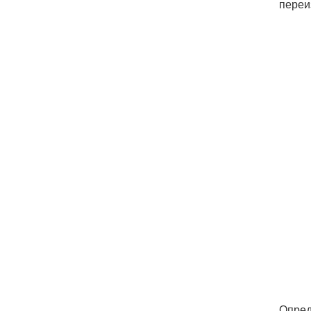
переи
Опред