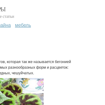
РЫ
е статьи
зайна
мебель
ов, которая так же называется бегонией
самых разнообразных форм и расцветок:
идных, чешуйчатых.