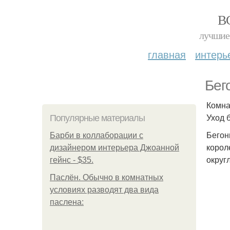
В
лучшие 
главная
интерь
Бег
Комна
Уход 
Популярные материалы
Бегон
Барби в коллаборации с
корол
дизайнером интерьера Джоанной
округ
гейнс - $35.
Паслён. Обычно в комнатных
условиях разводят два вида
паслена: