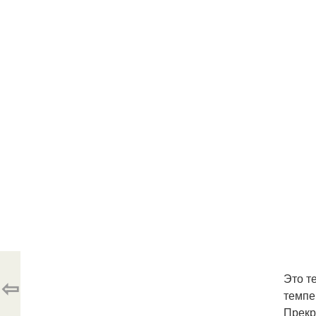
Это т
⇦
темпе
Прекр