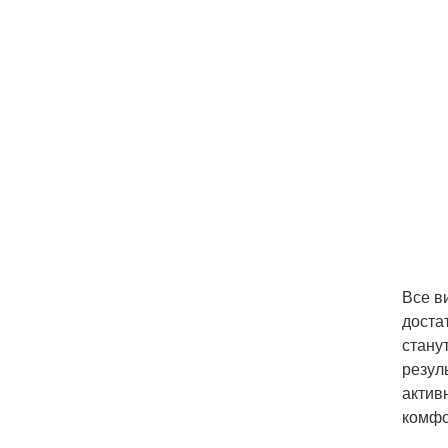
Все в
доста
стану
резул
актив
комфо