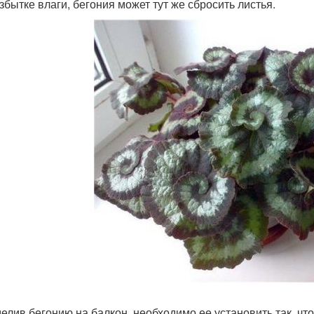
збытке влаги, бегония может тут же сбросить листья.
елив бегонию на балкон, необходимо ее установить так, что