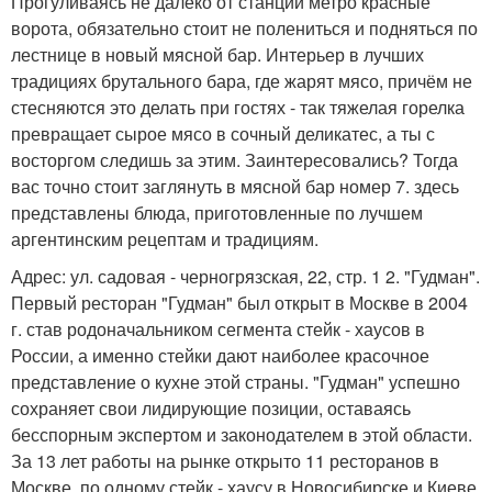
Прогуливаясь не далеко от станции метро красные
ворота, обязательно стоит не полениться и подняться по
лестнице в новый мясной бар. Интерьер в лучших
традициях брутального бара, где жарят мясо, причём не
стесняются это делать при гостях - так тяжелая горелка
превращает сырое мясо в сочный деликатес, а ты с
восторгом следишь за этим. Заинтересовались? Тогда
вас точно стоит заглянуть в мясной бар номер 7. здесь
представлены блюда, приготовленные по лучшем
аргентинским рецептам и традициям.
Адрес: ул. садовая - черногрязская, 22, стр. 1 2. "Гудман".
Первый ресторан "Гудман" был открыт в Москве в 2004
г. став родоначальником сегмента стейк - хаусов в
России, а именно стейки дают наиболее красочное
представление о кухне этой страны. "Гудман" успешно
сохраняет свои лидирующие позиции, оставаясь
бесспорным экспертом и законодателем в этой области.
За 13 лет работы на рынке открыто 11 ресторанов в
Москве, по одному стейк - хаусу в Новосибирске и Киеве.