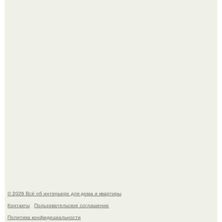
Кёнигсберг. Интерьер дома студенческого братства
"Германия".
В Японии бесплатно раздают дома самураев - звучит как
план на новую жизнь.
© 2026 Всё об интерьере для дома и квартиры
Контакты
Пользовательское соглашение
Политика конфидециальности