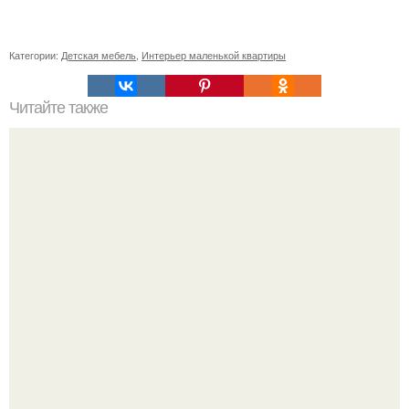
Категории:
Детская мебель
,
Интерьер маленькой квартиры
Читайте также
Как правильно обрезать герань, чтобы она пышно цвела.