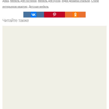
дома
,
Мебель для гостиной
,
Мебель для кухни
,
Идеи дизайна спальни
,
Стили
интерьеров квартир
,
Детская мебель
Читайте также
Забавные цветные светильники в форме презервативов.