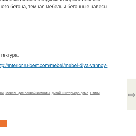
ого бетона, темная мебель и бетонные навесы
тектура.
ttp://interior.ru-best.com/mebel/mebel-dlya-vannoy-
⇨
ьни
,
Мебель для ванной комнаты
,
Дизайн интерьера дома
,
Стили