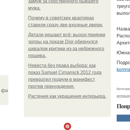
замуж за собственного бывшего
треуг
мужа.
выпол
Почему в советских квартирах
ставили сразу две входные двери.
Назва
Детали решают всё: выход приянки
Распо
чопры на показе Dior обернулся
Архите
шквалом критики из-за небрежного
Южная
пошива.
Подро
Невеста без права выбора: как
komna
показ Samuel Cirnansck 2012 года
превратил подиум в манифест
⇦
против принуждения.
Категори
интерьер
Растения как украшения интерьера.
Понр