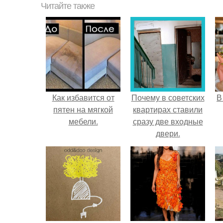
Читайте также
Как избавится от
Почему в советских
В
пятен на мягкой
квартирах ставили
мебели.
сразу две входные
двери.