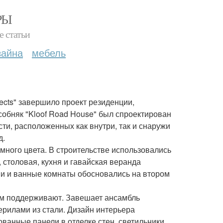
РЫ
е статьи
зайна
мебель
ects" завершило проект резиденции,
обняк "Kloof Road House" был спроектирован
ти, расположенных как внутри, так и снаружи
д.
ного цвета. В строительстве использовались
 столовая, кухня и гавайская веранда
ни и ванные комнаты обосновались на втором
м поддерживают. Завешает ансамбль
рилами из стали. Дизайн интерьера
ванные панели в отделке стен, светильники