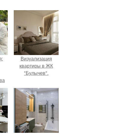
я:
Визуализация
квартиры в ЖК
"Булычев".
ва
за
о
.