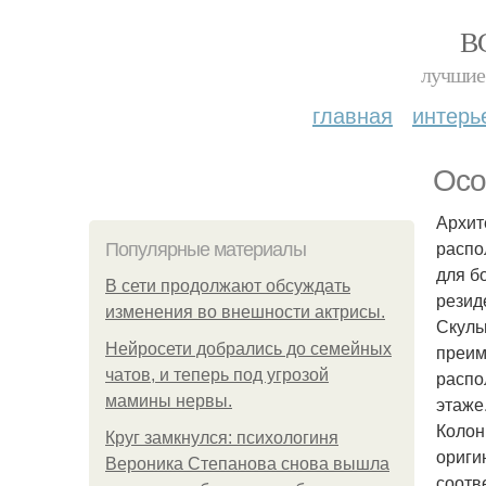
В
лучшие 
главная
интерь
Осо
Архит
распо
Популярные материалы
для б
В сети продолжают обсуждать
резид
изменения во внешности актрисы.
Скуль
Нейросети добрались до семейных
преим
чатов, и теперь под угрозой
распо
мамины нервы.
этаже
Колон
Круг замкнулся: психологиня
ориги
Вероника Степанова снова вышла
соотв