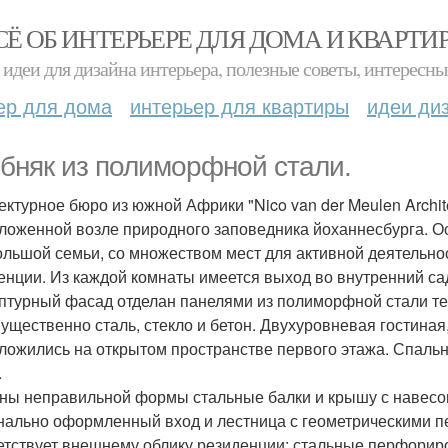
СЁ ОБ ИНТЕРЬЕРЕ ДЛЯ ДОМА И КВАРТИ
идеи для дизайна интерьера, полезные советы, интересны
ер для дома
интерьер для квартиры
идеи ди
бняк из полиморфной стали.
ектурное бюро из южной Африки "Nico van der Meulen Archit
ложенной возле природного заповедника йоханнесбурга. Ос
ольшой семьи, со множеством мест для активной деятельнос
енции. Из каждой комнаты имеется выход во внутренний са
птурный фасад отделан панелями из полиморфной стали тем
ущественно сталь, стекло и бетон. Двухуровневая гостиная,
ложились на открытом пространстве первого этажа. Спаль
.
ны неправильной формы стальные балки и крышу с навесо
нально оформленный вход и лестница с геометрическими пе
етствует внешнему облику резиденции: стальные перфориро