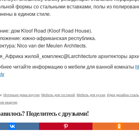
ольной формы со стальными вставками, полы из полированн
нены в едином стиле.
ние: дом Kloof Road (Kloof Road House).
ложение: южно-африканская республика.
ктура: Nico van der Meulen Architects.
_Африка жилой_комплекс@Larchitecture архитекторы архи
бнее читайте информацию о мебели для ванной комнаты
h
ty
и:
Интерьер дома внутри
,
Мебель для гостиной
,
Мебель для кухни
,
Идеи дизайна спал
ов квартир
авилось? Поделитесь с друзьями!