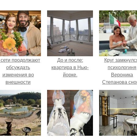
 сети продолжают
До и после:
Круг замкнулс
обсуждать
квартира в Нью-
психологиня
изменения во
йорке.
Вероника
внешности
Степанова сно
актрисы.
вышла замуж 
собственног
бывшего мужа