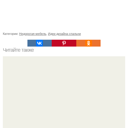
Категории:
Недорогая мебель
,
Идеи дизайна спальни
Читайте также
Планировки, которых лучше избегать.