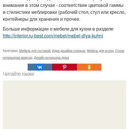
внимания в этом случае - соответствие цветовой гаммы
и стилистики меблировки (рабочий стол, стул или кресло,
контейнеры для хранения и прочее.
Больше информации о мебели для кухни в разделе
http://interior.ru-best.com/mebel/mebel-dlya-kuhni
Категории:
Мебель для гостиной
,
Идеи дизайна спальни
,
Мебель для кухни
,
Стили
интерьеров квартир
,
Дизайн интерьера дома
Читайте также
Роскошный особняк, площадью 893 m?