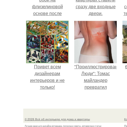
флизелиновой
сразу две входные
с
основе после
двери.
т
поклейки. Когда
высохнет клей?
Привет всем
"Проиллюстрированные
дизайнерам
Люди": Томас
интерьеров и не
майландер
только!
превратил
солнечные ожоги в
арт - объект.
© 2026 Всё об интерьере для дома и квартиры
К
П
Лучшие идеи для дизайна интерьера, полезные советы, интересные статьи