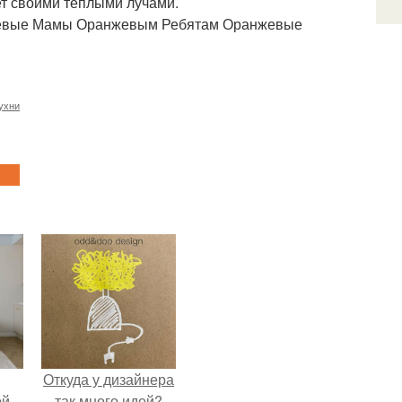
ет своими тёплыми лучами.
анжевые Мамы Оранжевым Ребятам Оранжевые
ухни
Откуда у дизайнера
ой
так много идей?