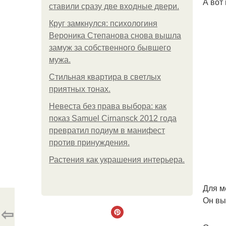
А вот
ставили сразу две входные двери.
Круг замкнулся: психологиня
Вероника Степанова снова вышла
замуж за собственного бывшего
мужа.
Стильная квартира в светлых
приятных тонах.
Невеста без права выбора: как
показ Samuel Cirnansck 2012 года
превратил подиум в манифест
против принуждения.
Растения как украшения интерьера.
Для м
Он вы
⇦