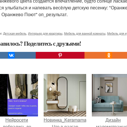
анжевого цвета создается впечатление, будто солнце ласка
ся улыбаться и напевать весёлую детскую песенку: "Ор
 Оранжево Поют" оп_результат.
и:
Детская мебель
,
Интерьер для квартиры
,
Мебель для ванной комнаты
,
Мебель для к
авилось? Поделитесь с друзьями!
Нейросети
Новинка_Keramamarazzi.
Дизайн
добрались до
Что в разгар
малометражн