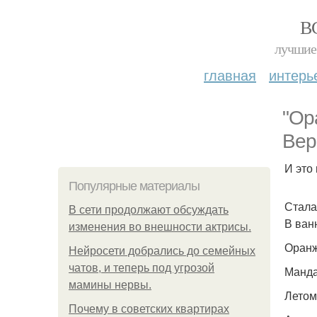
В
лучшие 
главная
интерь
"Ор
Вер
И это
Популярные материалы
Стала
В сети продолжают обсуждать
В ван
изменения во внешности актрисы.
Оранж
Нейросети добрались до семейных
чатов, и теперь под угрозой
Манда
мамины нервы.
Летом
Почему в советских квартирах