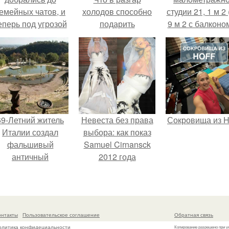
емейных чатов, и
холодов способно
студии 21, 1 м 2 
еперь под угрозой
подарить
9 м 2 с балконом
мамины нервы.
обстановке
Краснодаре.
настроение ранней
весны?
69-Летний житель
Невеста без права
Сокровища из Ho
Италии создал
выбора: как показ
фальшивый
Samuel Cirnansck
античный
2012 года
амфитеатр и
превратил подиум
долгое время
в манифест против
успешно выдавал
принуждения.
его за настоящее
онтакты
Пользовательское соглашение
Обратная связь
историческое
олитика конфидециальности
Копирование разрешено при у