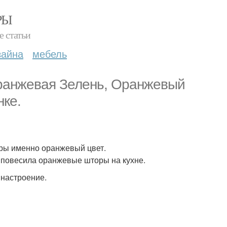
РЫ
е статьи
зайна
мебель
ранжевая Зелень, Оранжевый
нке.
тиры именно оранжевый цвет.
, повесила оранжевые шторы на кухне.
настроение.