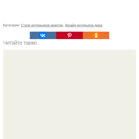
Категории:
Стили интерьеров квартир
,
Дизайн интерьера дома
Читайте также
11 рецептов сахарной глазури, чтобы подойти творчески
к украшению печенюшек.