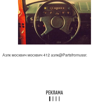
Азлк москвич москвич 412 азлк@Partsfromussr.