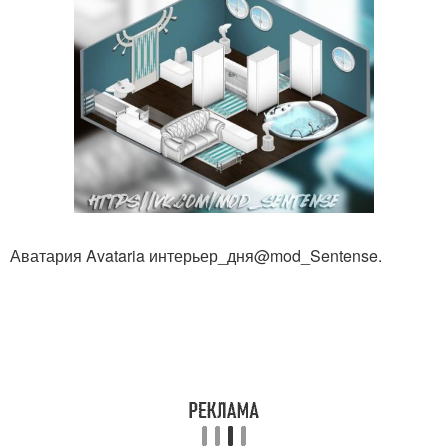
Аватария Avataria интерьер_дня@mod_Sentense.