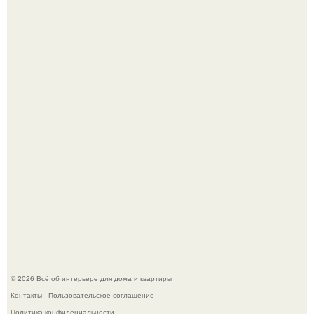
В Японии бесплатно раздают дома самураев - звучит как
план на новую жизнь.
Квартира дипломата. Дизайнер Татьяна Сорокина -
Ильина создала классический интерьер для возрастной
пары в квартире площадью 82, 5 кв.
© 2026 Всё об интерьере для дома и квартиры
Контакты
Пользовательское соглашение
Политика конфидециальности