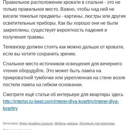
Правильное расположение кровати в спальне - это не
только правильное место. Важно, чтобы над ней не
висели тяжелые предметы - картины, люстры или другие
осветительные приборы. Как бы хорошо они не были
закреплены, существует вероятность падения и
получения травмы.
Телевизор должен стоять как можно дальше от кровати,
если вы хотите сохранить зрение.
Спальное место источником освещения для вечернего
чтения оборудуйте. Это может быть лампа на
прикроватной тумбочке или укрепленная на стене возле
постели лампа на гибком основании.
Смотрите ещё статьи об интерьере для квартиры здесь
http://interior.ru-best.com/interer-dlya-kvartiry/interer-dlya-
kvartiry
Категории:
Идеи дизайна спальни
,
Мебель диваны
,
Интерьер для квартиры
,
Интерьер для дома