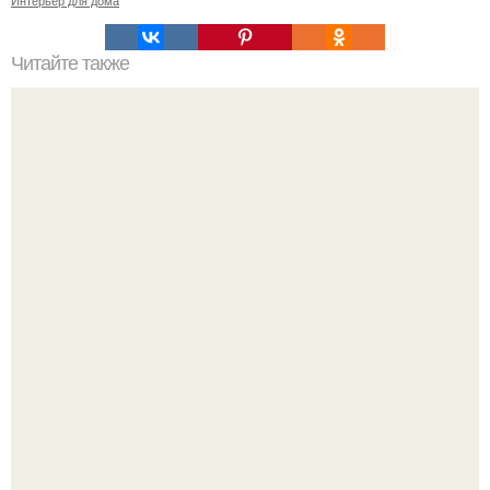
Читайте также
Как быстро заснуть и справиться с бессонницей?
Привет! Хочу поделиться моим давним и очередным