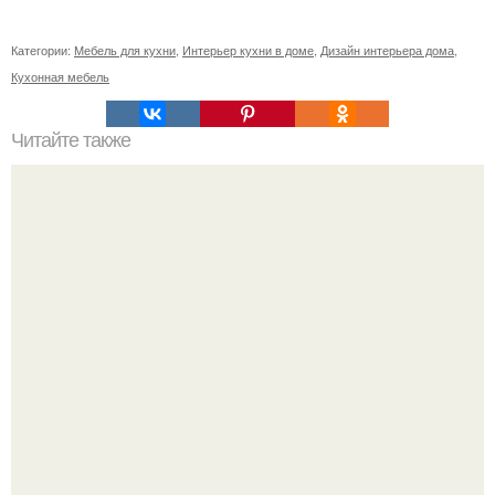
Категории:
Мебель для кухни
,
Интерьер кухни в доме
,
Дизайн интерьера дома
,
Кухонная мебель
Читайте также
Васту по цветам. Секреты васту: цветовая гамма для
комнат.