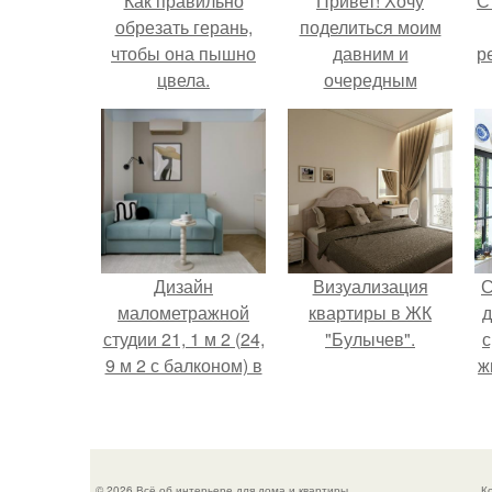
Как правильно
Привет! Хочу
С
обрезать герань,
поделиться моим
чтобы она пышно
давним и
р
цвела.
очередным
неопубликованным
проектом.
Дизайн
Визуализация
С
малометражной
квартиры в ЖК
д
студии 21, 1 м 2 (24,
"Булычев".
с
9 м 2 с балконом) в
ж
Краснодаре.
с
с
© 2026 Всё об интерьере для дома и квартиры
К