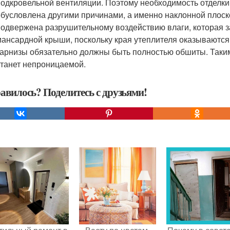
подкровельной вентиляции. Поэтому необходимость отделк
обусловлена другими причинами, а именно наклонной плоск
подвержена разрушительному воздействию влаги, которая з
мансардной крыши, поскольку края утеплителя оказывают
карнизы обязательно должны быть полностью обшиты. Так
станет непроницаемой.
авилось? Поделитесь с друзьями!