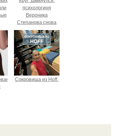
ких
Круг замкнулся:
или
психологиня
ные
Вероника
Степанова снова
вышла замуж за
собственного
бывшего мужа.
ованные
Сокровища из Hoff.
с
и в