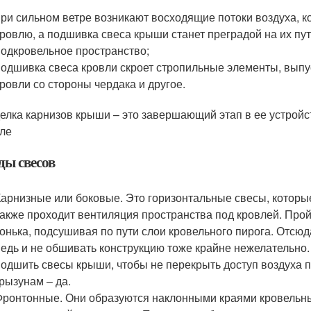
при сильном ветре возникают восходящие потоки воздуха, к
кровлю, а подшивка свеса крыши станет преградой на их пут
подкровельное пространство;
подшивка свеса кровли скроет стропильные элементы, выпу
кровли со стороны чердака и другое.
елка карнизов крыши – это завершающий этап в ее устрой
ле
ды свесов
Карнизные или боковые. Это горизонтальные свесы, которы
также проходит вентиляция пространства под кровлей. Пройд
конька, подсушивая по пути слои кровельного пирога. Отсюд
ведь и не обшивать конструкцию тоже крайне нежелательно.
подшить свесы крыши, чтобы не перекрыть доступ воздуха п
грызунам – да.
Фронтонные. Они образуются наклонными краями кровельны