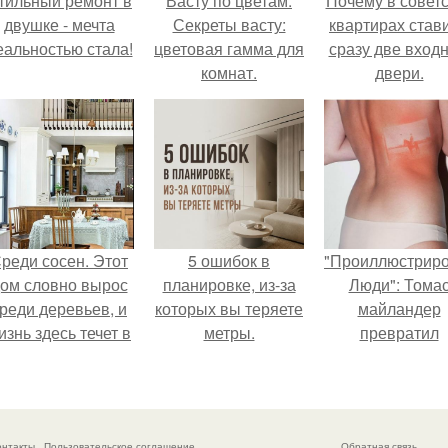
тильный ремонт в
Васту по цветам.
Почему в советс
двушке - мечта
Секреты васту:
квартирах став
еальностью стала!
цветовая гамма для
сразу две вход
комнат.
двери.
реди сосен. Этот
5 ошибок в
"Проиллюстрир
ом словно вырос
планировке, из-за
Люди": Тома
реди деревьев, и
которых вы теряете
майландер
изнь здесь течет в
метры.
превратил
обственном ритме
солнечные ожог
- спокойно, без
арт - объект.
пешки и лишнего
шума.
онтакты
Пользовательское соглашение
Обратная связь