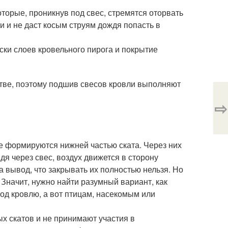
оторые, проникнув под свес, стремятся оторвать
и и не даст косым струям дождя попасть в
ски слоев кровельного пирога и покрытие
стве, поэтому подшив свесов кровли выполняют
⇨
е формируются нижней частью ската. Через них
я через свес, воздух движется в сторону
а вывод, что закрывать их полностью нельзя. Но
 Значит, нужно найти разумный вариант, как
од кровлю, а вот птицам, насекомым или
х скатов и не принимают участия в