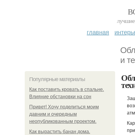
В
лучшие 
главная
интерь
Обл
и т
Обл
Популярные материалы
тех
Как поставить кровать в спальне.
Влияние обстановки на сон
Защ
воз
Привет! Хочу поделиться моим
атм
давним и очередным
неопубликованным проектом.
Кар
при
Как вырастить банан дома.