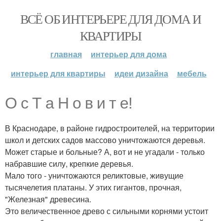
ВСЁ ОБ ИНТЕРЬЕРЕ ДЛЯ ДОМА И
КВАРТИРЫ
главная
интерьер для дома
интерьер для квартиры
идеи дизайна
мебель
О с Т а Н о в и т е!
В Краснодаре, в районе гидростроителей, на территории
школ и детских садов массово уничтожаются деревья.
Может старые и больные? А, вот и не угадали - только
набравшие силу, крепкие деревья.
Мало того - уничтожаются реликтовые, живущие
тысячелетия платаны. У этих гигантов, прочная,
"Железная" древесина.
Это величественное древо с сильными корнями устоит