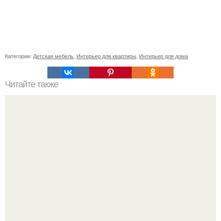
Категории:
Детская мебель
,
Интерьер для квартиры
,
Интерьер для дома
Читайте также
Советские мебельные стенки названия. Вещи века:
советские стенки 80-х.