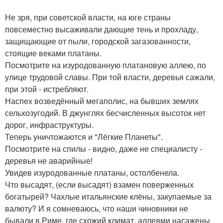
Не зря, при советской власти, на юге страны
повсеместно высаживали дающие тень и прохладу,
защищающие от пыли, городской загазованности,
стоящие веками платаны.
Посмотрите на изуродованную платановую аллею, по
улице трудовой славы. При той власти, деревья сажали,
при этой - истребляют.
Наспех возведённый мегаполис, на бывших землях
сельхозугодий. В джунглях бесчисленных высоток нет
дорог, инфраструктуры.
Теперь уничтожаются и "Лёгкие Планеты".
Посмотрите на спилы - видно, даже не специалисту -
деревья не аварийные!
Увидев изуродованные платаны, остолбенела.
Что высадят, (если высадят) взамен поверженных
богатырей? Чахлые итальянские клёны, закупаемые за
валюту? И я сомневаюсь, что наши чиновники не
бывали в Риме, где схожий климат, аллеями насажены