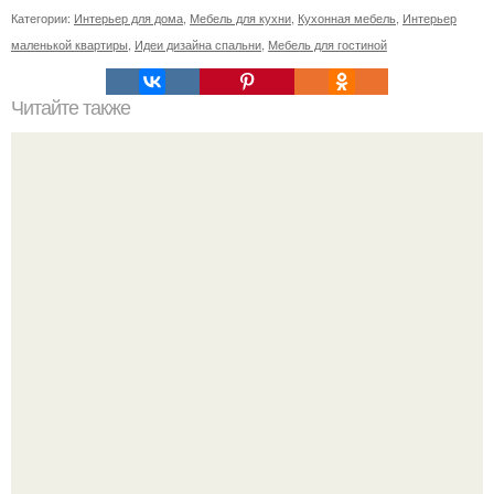
Категории:
Интерьер для дома
,
Мебель для кухни
,
Кухонная мебель
,
Интерьер
маленькой квартиры
,
Идеи дизайна спальни
,
Мебель для гостиной
Читайте также
Очищение от негатива, защита.