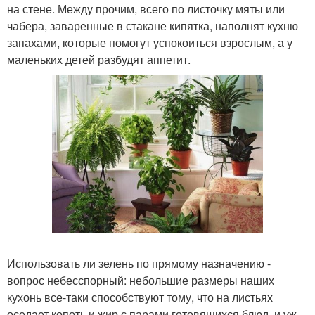
на стене. Между прочим, всего по листочку мяты или
чабера, заваренные в стакане кипятка, наполнят кухню
запахами, которые помогут успокоиться взрослым, а у
маленьких детей разбудят аппетит.
Использовать ли зелень по прямому назначению -
вопрос небесспорный: небольшие размеры наших
кухонь все-таки способствуют тому, что на листьях
оседает копоть и жир с парами готовящихся блюд, и уж