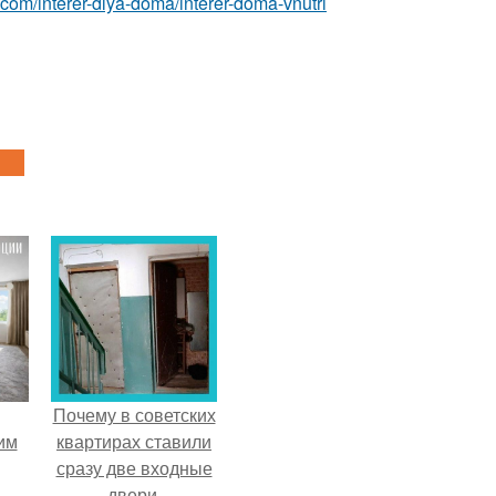
st.com/interer-dlya-doma/interer-doma-vnutri
Почему в советских
им
квартирах ставили
сразу две входные
двери.