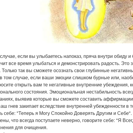
 случае, если вы улыбаетесь напоказ, пряча внутри обиду и
ачит все время улыбаться и демонстрировать радость. Это 
. Только так вы сможете осознать свои глубинные негативны
в том случае, если ваши эмоции слишком бурные или, наоб
росите открыть вам те негативные внутренние убеждения, 
онального состояния. Эмоциональная нестабильность всегд
аниях, выявив которые вы сможете составить аффирмации
ваш гнев закипает вследствие внутренней убежденности в т
ть себе: "Теперь я Могу Спокойно Доверять Другим и Себе".
ены, что всегда поступаете неверно, говорите себе: "Я Все
нения для очищения.