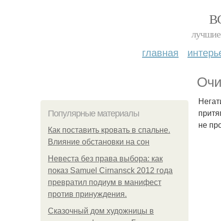
В
лучшие 
главная
интерь
Очи
Негат
притя
Популярные материалы
не пр
Как поставить кровать в спальне.
Влияние обстановки на сон
Невеста без права выбора: как
показ Samuel Cirnansck 2012 года
превратил подиум в манифест
против принуждения.
Сказочный дом художницы в