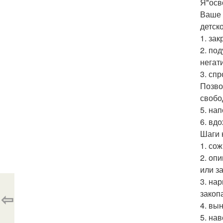
Я"осв
Ваше 
детск
1. за
2. по
негат
3. спр
Позво
свобо
5. на
6. вд
Шаги 
1. со
2. опи
или з
3. на
закоп
⇦
4. вы
5. на