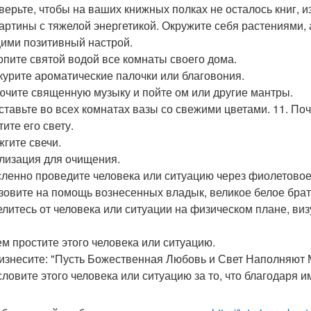
оверьте, чтобы на ваших книжных полках не осталось книг,
картины с тяжелой энергетикой. Окружите себя растениями, 
ими позитивный настрой.
ропите святой водой все комнаты своего дома.
скурите ароматические палочки или благовония.
лючите священную музыку и пойте ом или другие мантры.
оставьте во всех комнатах вазы со свежими цветами. 11. По
ите его свету.
жгите свечи.
лизация для очищения.
сленно проведите человека или ситуацию через фиолетовое
изовите на помощь вознесенных владык, великое белое братс
делитесь от человека или ситуации на физическом плане, ви
тем простите этого человека или ситуацию.
оизнесите: "Пусть Божественная Любовь и Свет Наполняют Ме
словите этого человека или ситуацию за то, что благодаря 