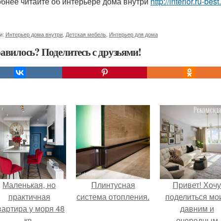
бнее читайте об интерьере дома внутри
http://interior.ru-be
и:
Интерьер дома внутри
,
Детская мебель
,
Интерьер для дома
авилось? Поделитесь с друзьями!
Маленькая, но
Плинтусная
Привет! Хочу
практичная
система отопления.
поделиться мо
вартира у моря 48
давним и
кв.
очередным