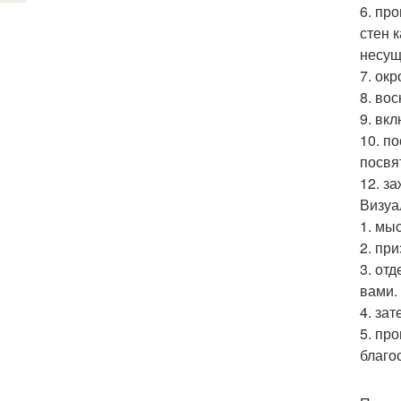
6. пр
стен 
несущ
7. ок
8. во
9. вк
10. п
посвят
12. за
Визуа
1. мы
2. пр
3. от
вами.
4. за
5. пр
благо