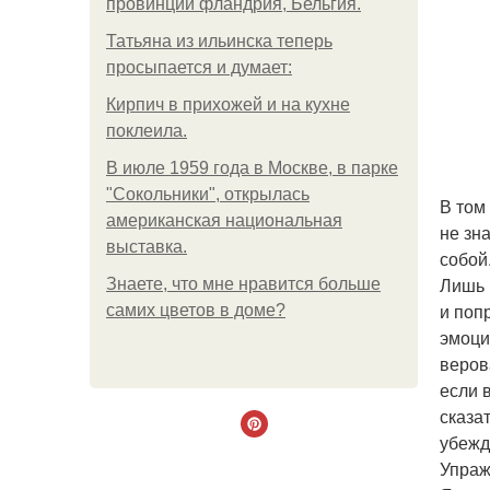
провинции фландрия, Бельгия.
Татьяна из ильинска теперь
просыпается и думает:
Кирпич в прихожей и на кухне
поклеила.
В июле 1959 года в Москве, в парке
"Сокольники", открылась
В том
американская национальная
не зн
выставка.
собой
Лишь 
Знаете, что мне нравится больше
и поп
самих цветов в доме?
эмоци
веров
если 
сказа
убежд
Упраж