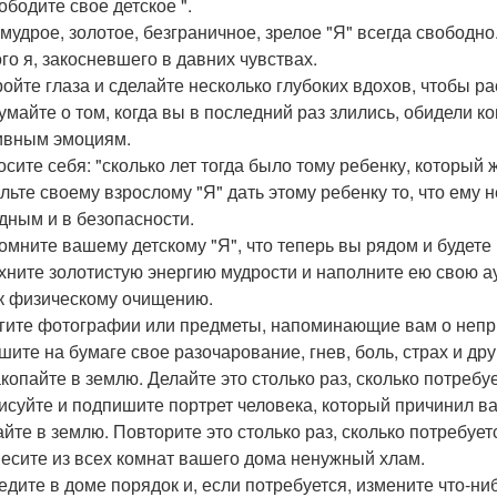
ободите свое детское ".
мудрое, золотое, безграничное, зрелое "Я" всегда свободн
ого я, закосневшего в давних чувствах.
кройте глаза и сделайте несколько глубоких вдохов, чтобы р
думайте о том, когда вы в последний раз злились, обидели к
ивным эмоциям.
осите себя: "сколько лет тогда было тому ребенку, который 
льте своему взрослому "Я" дать этому ребенку то, что ему
дным и в безопасности.
помните вашему детскому "Я", что теперь вы рядом и будете
охните золотистую энергию мудрости и наполните ею свою а
к физическому очищению.
жгите фотографии или предметы, напоминающие вам о непри
шите на бумаге свое разочарование, гнев, боль, страх и дру
акопайте в землю. Делайте это столько раз, сколько потребуе
рисуйте и подпишите портрет человека, который причинил вам
айте в землю. Повторите это столько раз, сколько потребует
несите из всех комнат вашего дома ненужный хлам.
ведите в доме порядок и, если потребуется, измените что-н